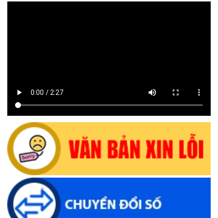
Lịch tiếp công dân định kỳ của Chủ tịch Ủy ban nhân dân xã
Krông Bông tháng 08 năm 2026
(30/07/2026, 20:33)
Lịch tiếp công dân định kỳ của Thường trực HĐND xã tháng
08 năm 2026
(28/07/2026, 16:27)
Uỷ ban nhân dân xã Krông Bông Thông báo lịch Tiếp công
dân định kỳ tháng 07 năm 2026 của Chủ tịch UBND xã
(29/06/2026, 16:39)
Thông báo về việc bán tài sản là tang vật, phương tiện vi
phạm hành chính bị tịch thu sung công quỹ Nhà nước
(10/06/2026, 16:26)
Lịch tiếp công dân định kỳ của Thường trực HĐND xã tháng
05 năm 2026
(22/05/2026, 16:40)