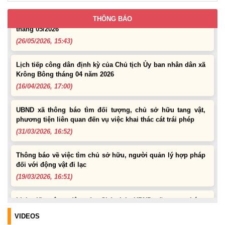
Lịch tiếp công dân của Chủ tịch UBND xã Krông Bông trong
THÔNG BÁO
tháng 05/2026
(26/05/2026, 15:43)
Lịch tiếp công dân định kỳ của Chủ tịch Ủy ban nhân dân xã
Krông Bông tháng 04 năm 2026
(16/04/2026, 17:00)
UBND xã thông báo tìm đối tượng, chủ sở hữu tang vật,
phương tiện liên quan đến vụ việc khai thác cát trái phép
(31/03/2026, 16:52)
Thông báo về việc tìm chủ sở hữu, người quản lý hợp pháp
đối với động vật đi lạc
(19/03/2026, 16:51)
Lịch tiếp công dân của Chủ tịch UBND xã trong tháng
03/2026
(04/03/2026, 16:50)
VIDEOS