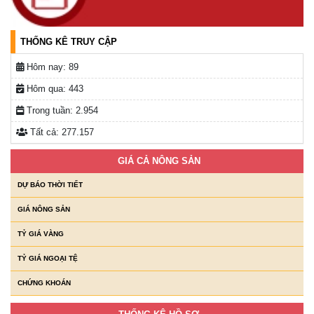
THỐNG KÊ TRUY CẬP
Hôm nay:
89
Hôm qua:
443
Trong tuần:
2.954
Tất cả:
277.157
GIÁ CẢ NÔNG SẢN
DỰ BÁO THỜI TIẾT
GIÁ NÔNG SẢN
TỶ GIÁ VÀNG
TỶ GIÁ NGOẠI TỆ
CHỨNG KHOÁN