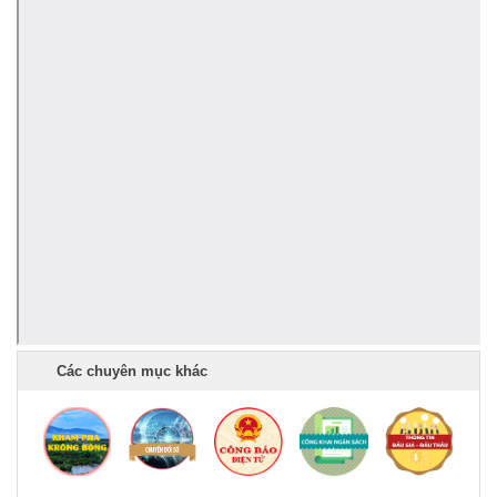
Lịch tiếp công dân định kỳ của Chủ tịch Ủy ban nhân dân xã
Krông Bông tháng 08 năm 2026
(30/07/2026, 20:33)
Lịch tiếp công dân định kỳ của Thường trực HĐND xã tháng
08 năm 2026
(28/07/2026, 16:27)
Uỷ ban nhân dân xã Krông Bông Thông báo lịch Tiếp công
dân định kỳ tháng 07 năm 2026 của Chủ tịch UBND xã
(29/06/2026, 16:39)
Thông báo về việc bán tài sản là tang vật, phương tiện vi
phạm hành chính bị tịch thu sung công quỹ Nhà nước
Các chuyên mục khác
(10/06/2026, 16:26)
Lịch tiếp công dân định kỳ của Thường trực HĐND xã tháng
05 năm 2026
(22/05/2026, 16:40)