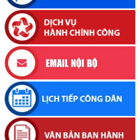
Lịch tiếp công dân của Chủ tịch UBND xã Krông Bông trong
tháng 05/2026
(26/05/2026, 15:43)
Lịch tiếp công dân định kỳ của Chủ tịch Ủy ban nhân dân xã
Krông Bông tháng 04 năm 2026
(16/04/2026, 17:00)
UBND xã thông báo tìm đối tượng, chủ sở hữu tang vật,
phương tiện liên quan đến vụ việc khai thác cát trái phép
(31/03/2026, 16:52)
Thông báo về việc tìm chủ sở hữu, người quản lý hợp pháp
đối với động vật đi lạc
(19/03/2026, 16:51)
Lịch tiếp công dân của Chủ tịch UBND xã trong tháng
03/2026
(04/03/2026, 16:50)