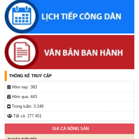
Thông báo về việc tìm chủ sở hữu, người quản lý hợp pháp
đối với động vật đi lạc
(19/03/2026, 16:51)
Lịch tiếp công dân của Chủ tịch UBND xã trong tháng
03/2026
(04/03/2026, 16:50)
THỐNG KÊ TRUY CẬP
Hôm nay:
383
Hôm qua:
443
Trong tuần:
3.248
Tất cả:
277.451
GIÁ CẢ NÔNG SẢN