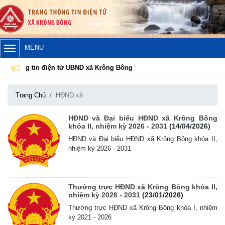
MENU
ng tin điện tử UBND xã Krông Bông
Trang Chủ
HĐND xã
Lịch tiếp công dân định kỳ của Chủ tịch Ủy ban nhân dân xã
Krông Bông tháng 08 năm 2026
(30/07/2026, 20:33)
HĐND và Đại biểu HĐND xã Krông Bông
khóa II, nhiệm kỳ 2026 - 2031
(14/04/2026)
HĐND và Đại biểu HĐND xã Krông Bông khóa II,
Lịch tiếp công dân định kỳ của Thường trực HĐND xã tháng
nhiệm kỳ 2026 - 2031
08 năm 2026
(28/07/2026, 16:27)
Uỷ ban nhân dân xã Krông Bông Thông báo lịch Tiếp công
Thường trực HĐND xã Krông Bông khóa II,
nhiệm kỳ 2026 - 2031
(23/01/2026)
dân định kỳ tháng 07 năm 2026 của Chủ tịch UBND xã
(29/06/2026, 16:39)
Thường trực HĐND xã Krông Bông khóa I, nhiệm
kỳ 2021 - 2026