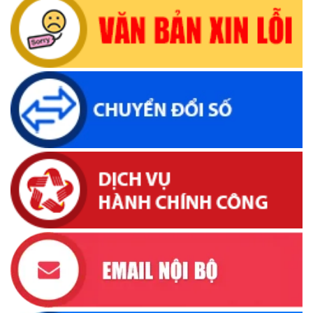
Thông báo về việc bán tài sản là tang vật, phương tiện vi
phạm hành chính bị tịch thu sung công quỹ Nhà nước
(10/06/2026, 16:26)
Lịch tiếp công dân định kỳ của Thường trực HĐND xã tháng
05 năm 2026
(22/05/2026, 16:40)
Lịch tiếp công dân của Chủ tịch UBND xã Krông Bông trong
tháng 05/2026
(26/05/2026, 15:43)
Lịch tiếp công dân định kỳ của Chủ tịch Ủy ban nhân dân xã
Krông Bông tháng 04 năm 2026
(16/04/2026, 17:00)
UBND xã thông báo tìm đối tượng, chủ sở hữu tang vật,
phương tiện liên quan đến vụ việc khai thác cát trái phép
(31/03/2026, 16:52)