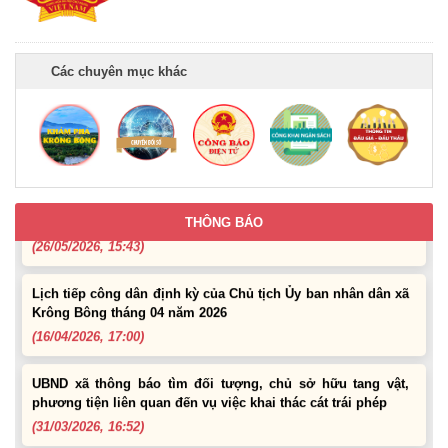
Thông báo về việc bán tài sản là tang vật, phương tiện vi
phạm hành chính bị tịch thu sung công quỹ Nhà nước
(10/06/2026, 16:26)
Các chuyên mục khác
Lịch tiếp công dân định kỳ của Thường trực HĐND xã tháng
05 năm 2026
(22/05/2026, 16:40)
Lịch tiếp công dân của Chủ tịch UBND xã Krông Bông trong
tháng 05/2026
THÔNG BÁO
(26/05/2026, 15:43)
Lịch tiếp công dân định kỳ của Chủ tịch Ủy ban nhân dân xã
Krông Bông tháng 04 năm 2026
(16/04/2026, 17:00)
UBND xã thông báo tìm đối tượng, chủ sở hữu tang vật,
phương tiện liên quan đến vụ việc khai thác cát trái phép
(31/03/2026, 16:52)