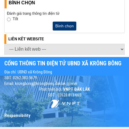
BÌNH CHỌN
Đánh giá trang thông tin điện tử
Tốt
Bình chọn
LIÊN KẾT WEBSITE
CỔNG THÔNG TIN ĐIỆN TỬ UBND XÃ KRÔNG BÔNG
Địa chỉ: UBND xã Krông Bông
SĐT: 0262.383.5679
Email: krongbong@krongbong.daklak.gov.vn
Phát triển bởi:
VNPT ĐẮK LẮK
SĐT : 02623.813.665
Responsibility