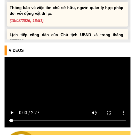
Thông báo về việc tìm chủ sở hữu, người quản lý hợp pháp
đối với động vật đi lạc
(19/03/2026, 16:51)
Lịch tiếp công dân của Chủ tịch UBND xã trong tháng
03/2026
(04/03/2026, 16:50)
VIDEOS
Lịch tiếp công dân định kỳ của Chủ tịch Ủy ban nhân dân xã
Krông Bông tháng 08 năm 2026
(30/07/2026, 20:33)
Lịch tiếp công dân định kỳ của Thường trực HĐND xã tháng
08 năm 2026
(28/07/2026, 16:27)
Uỷ ban nhân dân xã Krông Bông Thông báo lịch Tiếp công
dân định kỳ tháng 07 năm 2026 của Chủ tịch UBND xã
(29/06/2026, 16:39)