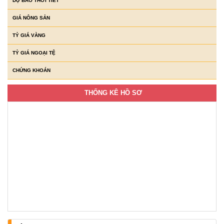
DỰ BÁO THỜI TIẾT
GIÁ NÔNG SẢN
TỶ GIÁ VÀNG
TỶ GIÁ NGOẠI TỆ
CHỨNG KHOÁN
THỐNG KÊ HỒ SƠ