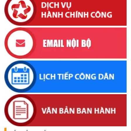
Lịch tiếp công dân của Chủ tịch UBND xã Krông Bông trong
tháng 05/2026
(26/05/2026, 15:43)
Lịch tiếp công dân định kỳ của Chủ tịch Ủy ban nhân dân xã
Krông Bông tháng 04 năm 2026
(16/04/2026, 17:00)
UBND xã thông báo tìm đối tượng, chủ sở hữu tang vật,
phương tiện liên quan đến vụ việc khai thác cát trái phép
(31/03/2026, 16:52)
Thông báo về việc tìm chủ sở hữu, người quản lý hợp pháp
đối với động vật đi lạc
(19/03/2026, 16:51)
Lịch tiếp công dân của Chủ tịch UBND xã trong tháng
03/2026
(04/03/2026, 16:50)