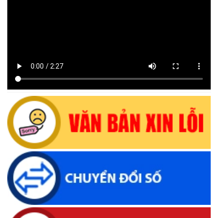
Lịch tiếp công dân định kỳ của Chủ tịch Ủy ban nhân dân xã
Krông Bông tháng 08 năm 2026
(30/07/2026, 20:33)
Lịch tiếp công dân định kỳ của Thường trực HĐND xã tháng
08 năm 2026
(28/07/2026, 16:27)
Uỷ ban nhân dân xã Krông Bông Thông báo lịch Tiếp công
dân định kỳ tháng 07 năm 2026 của Chủ tịch UBND xã
(29/06/2026, 16:39)
Thông báo về việc bán tài sản là tang vật, phương tiện vi
phạm hành chính bị tịch thu sung công quỹ Nhà nước
(10/06/2026, 16:26)
Lịch tiếp công dân định kỳ của Thường trực HĐND xã tháng
05 năm 2026
(22/05/2026, 16:40)