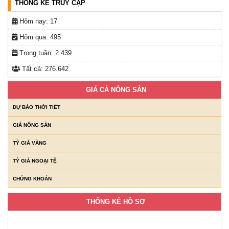
THỐNG KÊ TRUY CẬP
Hôm nay:
17
Hôm qua:
495
Trong tuần:
2.439
Tất cả:
276.642
GIÁ CẢ NÔNG SẢN
DỰ BÁO THỜI TIẾT
GIÁ NÔNG SẢN
TỶ GIÁ VÀNG
TỶ GIÁ NGOẠI TỆ
CHỨNG KHOÁN
THỐNG KÊ HỒ SƠ