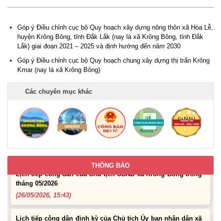
(28/07/2026, 16:27)
Góp ý Điều chỉnh cục bộ Quy hoạch xây dựng nông thôn xã Hòa Lễ,
Uỷ ban nhân dân xã Krông Bông Thông báo lịch Tiếp công
huyện Krông Bông, tỉnh Đắk Lắk (nay là xã Krông Bông, tỉnh Đắk
dân định kỳ tháng 07 năm 2026 của Chủ tịch UBND xã
Lắk) giai đoạn 2021 – 2025 và định hướng đến năm 2030
(29/06/2026, 16:39)
Góp ý Điều chỉnh cục bộ Quy hoạch chung xây dựng thị trấn Krông
Kmar (nay là xã Krông Bông)
Thông báo về việc bán tài sản là tang vật, phương tiện vi
phạm hành chính bị tịch thu sung công quỹ Nhà nước
Các chuyên mục khác
(10/06/2026, 16:26)
Lịch tiếp công dân định kỳ của Thường trực HĐND xã tháng
05 năm 2026
(22/05/2026, 16:40)
THÔNG BÁO
Lịch tiếp công dân của Chủ tịch UBND xã Krông Bông trong
tháng 05/2026
(26/05/2026, 15:43)
Lịch tiếp công dân định kỳ của Chủ tịch Ủy ban nhân dân xã