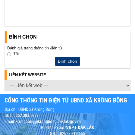
BÌNH CHỌN
Đánh giá trang thông tin điện tử
Tốt
Bình chọn
LIÊN KẾT WEBSITE
CỔNG THÔNG TIN ĐIỆN TỬ UBND XÃ KRÔNG BÔNG
Địa chỉ: UBND xã Krông Bông
SĐT: 0262.383.5679
Email: krongbong@krongbong.daklak.gov.vn
Phát triển bởi:
VNPT ĐẮK LẮK
SĐT : 02623.813.665