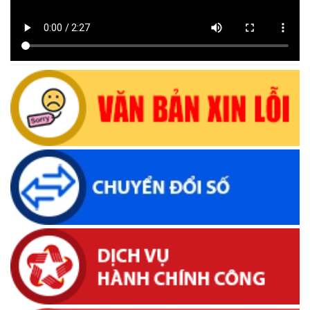
08 năm 2026
(28/07/2026, 16:27)
Uỷ ban nhân dân xã Krông Bông Thông báo lịch Tiếp công
dân định kỳ tháng 07 năm 2026 của Chủ tịch UBND xã
(29/06/2026, 16:39)
Thông báo về việc bán tài sản là tang vật, phương tiện vi
phạm hành chính bị tịch thu sung công quỹ Nhà nước
(10/06/2026, 16:26)
Lịch tiếp công dân định kỳ của Thường trực HĐND xã tháng
05 năm 2026
(22/05/2026, 16:40)
Lịch tiếp công dân của Chủ tịch UBND xã Krông Bông trong
tháng 05/2026
(26/05/2026, 15:43)
Lịch tiếp công dân định kỳ của Chủ tịch Ủy ban nhân dân xã