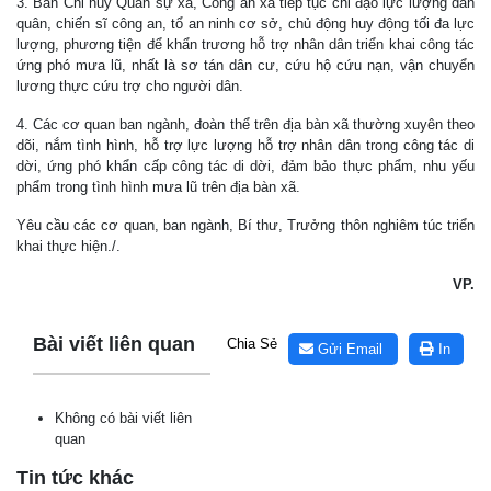
3. Ban Chỉ huy Quân sự xã, Công an xã tiếp tục chỉ đạo lực lượng dân
quân, chiến sĩ công an, tổ an ninh cơ sở, chủ động huy động tối đa lực
lượng, phương tiện để khẩn trương hỗ trợ nhân dân triển khai công tác
ứng phó mưa lũ, nhất là sơ tán dân cư, cứu hộ cứu nạn, vận chuyển
lương thực cứu trợ cho người dân.
4. Các cơ quan ban ngành, đoàn thể trên địa bàn xã thường xuyên theo
dõi, nắm tình hình, hỗ trợ lực lượng hỗ trợ nhân dân trong công tác di
dời, ứng phó khẩn cấp công tác di dời, đảm bảo thực phẩm, nhu yếu
phẩm trong tình hình mưa lũ trên địa bàn xã.
Yêu cầu các cơ quan, ban ngành, Bí thư, Trưởng thôn nghiêm túc triển
khai thực hiện./.
VP.
Lấy link copy
Bài viết liên quan
Chia Sẻ
Gửi Email
In
Lịch tiếp công dân định kỳ của Chủ tịch Ủy ban nhân dân xã
Krông Bông tháng 08 năm 2026
(30/07/2026, 20:33)
Không có bài viết liên
quan
Lịch tiếp công dân định kỳ của Thường trực HĐND xã tháng
Tin tức khác
08 năm 2026