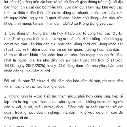
lụt trên diện rộng trên địa bàn xã và cô lập về giao thông trên một số địa
bàn thôn, chia cắt cục bộ nhiều khu vực dân cư. Hiện nay khu vực các
thôn từ thôn 6 đến thôn 20, nước dâng rất nhanh, nhiều nơi chảy xiết
rất nguy hiểm, nguy cơ lũ quét rất cao. Nhằm chủ động, đảm bảo sức
khỏe, tính mạng, tài sản nhân dân, UBND xã Krông Bông yêu cầu:
1. Các đồng chí trong Ban chỉ huy PTDS xã, tổ công tác, các đ/c Bí
thư, Trưởng các thôn khẩn trương rà soát các điểm trũng thấp có nguy
cơ nước tràn vào khu dân cư, nhà dân; đồng thời chủ động khảo sát
nhanh các vị trí điểm cao như trụ sở cơ quan, trường học, nhà dân…
tổ chức di dời khẩn cấp, đảm bảo an toàn tính mạng cho người dân,
nhất là người già, trẻ nhỏ đến nơi an toàn trước khi trời tối (Trước
18h00, ngày 20/11/2025); lưu ý: Chủ động đảm bảo nhu yếu phẩm cho
nhân dân tại địa điểm di dời.
Đối với tài sản: Tổ chức di dời đảm bảo bảo đảm tài sản, phương tiện
và an toàn cho các lực lượng di dời.
2. Phòng Kinh tế – xã: Tiếp tục tham mưu, phối hợp cung ứng, tiếp tế
kịp thời lương thực, thực phẩm cho người dân, không được để người
dân bị đói, bị rét, thiếu nước uống… Đồng thời rà soát các trụ sở cơ
quan, trường học, doanh nghiệp, nhà dân… khu vực có vị trí cao để
ứng phó, di dời.