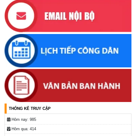
Krông Bông tháng 04 năm 2026
(16/04/2026, 17:00)
UBND xã thông báo tìm đối tượng, chủ sở hữu tang vật,
phương tiện liên quan đến vụ việc khai thác cát trái phép
(31/03/2026, 16:52)
Thông báo về việc tìm chủ sở hữu, người quản lý hợp pháp
đối với động vật đi lạc
(19/03/2026, 16:51)
Lịch tiếp công dân của Chủ tịch UBND xã trong tháng
03/2026
(04/03/2026, 16:50)
THỐNG KÊ TRUY CẬP
Hôm nay:
985
Hôm qua:
414