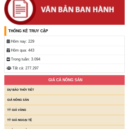
Lịch tiếp công dân của Chủ tịch UBND xã trong tháng
03/2026
(04/03/2026, 16:50)
THỐNG KÊ TRUY CẬP
Hôm nay:
229
Hôm qua:
443
Trong tuần:
3.094
Tất cả:
277.297
GIÁ CẢ NÔNG SẢN
DỰ BÁO THỜI TIẾT
GIÁ NÔNG SẢN
TỶ GIÁ VÀNG
TỶ GIÁ NGOẠI TỆ