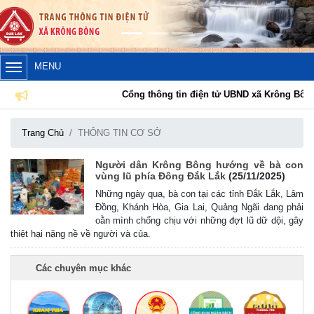
Lịch tiếp công dân định kỳ của Chủ tịch Ủy ban nhân dân xã
MENU
Krông Bông tháng 08 năm 2026
(30/07/2026, 20:33)
Cổng thông tin điện tử UBND xã Krông Bông
Lịch tiếp công dân định kỳ của Thường trực HĐND xã tháng
Trang Chủ
THÔNG TIN CƠ SỞ
08 năm 2026
(28/07/2026, 16:27)
Người dân Krông Bông hướng về bà con
vùng lũ phía Đông Đắk Lắk
(25/11/2025)
Uỷ ban nhân dân xã Krông Bông Thông báo lịch Tiếp công
Những ngày qua, bà con tại các tỉnh Đắk Lắk, Lâm
dân định kỳ tháng 07 năm 2026 của Chủ tịch UBND xã
Đồng, Khánh Hòa, Gia Lai, Quảng Ngãi đang phải
(29/06/2026, 16:39)
oằn mình chống chịu với những đợt lũ dữ dội, gây
thiệt hại nặng nề về người và của.
Thông báo về việc bán tài sản là tang vật, phương tiện vi
phạm hành chính bị tịch thu sung công quỹ Nhà nước
Các chuyên mục khác
(10/06/2026, 16:26)
Lịch tiếp công dân định kỳ của Thường trực HĐND xã tháng