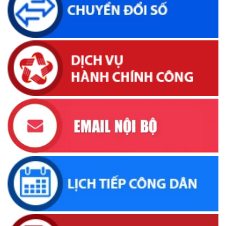
Lịch tiếp công dân định kỳ của Thường trực HĐND xã tháng
05 năm 2026
(22/05/2026, 16:40)
Lịch tiếp công dân của Chủ tịch UBND xã Krông Bông trong
tháng 05/2026
(26/05/2026, 15:43)
Lịch tiếp công dân định kỳ của Chủ tịch Ủy ban nhân dân xã
Krông Bông tháng 04 năm 2026
(16/04/2026, 17:00)
UBND xã thông báo tìm đối tượng, chủ sở hữu tang vật,
phương tiện liên quan đến vụ việc khai thác cát trái phép
(31/03/2026, 16:52)
Thông báo về việc tìm chủ sở hữu, người quản lý hợp pháp
đối với động vật đi lạc
(19/03/2026, 16:51)