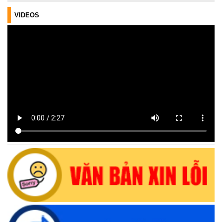
Lịch tiếp công dân của Chủ tịch UBND xã trong tháng
03/2026
VIDEOS
(04/03/2026, 16:50)
Lịch tiếp công dân định kỳ của Chủ tịch Ủy ban nhân dân xã
Krông Bông tháng 08 năm 2026
(30/07/2026, 20:33)
Lịch tiếp công dân định kỳ của Thường trực HĐND xã tháng
08 năm 2026
(28/07/2026, 16:27)
Uỷ ban nhân dân xã Krông Bông Thông báo lịch Tiếp công
dân định kỳ tháng 07 năm 2026 của Chủ tịch UBND xã
(29/06/2026, 16:39)
Thông báo về việc bán tài sản là tang vật, phương tiện vi
phạm hành chính bị tịch thu sung công quỹ Nhà nước
(10/06/2026, 16:26)