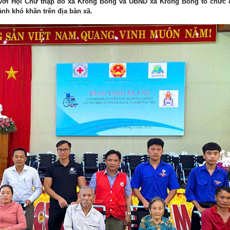
p với Hội Chữ thập đỏ xã Krông Bông và UBND xã Krông Bông tổ chức
ảnh khó khăn trên địa bàn xã.