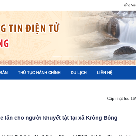
Tiếng Việ
 BẢN
THỦ TỤC HÀNH CHÍNH
DU LỊCH
LIÊN HỆ
Cổng t
Cập nhật lúc:
16
xe lăn cho người khuyết tật tại xã Krông Bông