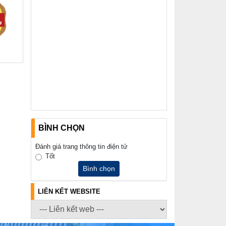
UBND xã thông báo tìm đối tượng,
chủ sở hữu tang vật, phương tiện
liên quan đến vụ việc khai thác cát
trái phép
(31/03/2026, 16:52)
Thông báo về việc tìm chủ sở hữu,
người quản lý hợp pháp đối với
động vật đi lạc
(19/03/2026, 16:51)
BÌNH CHỌN
Lịch tiếp công dân của Chủ tịch
UBND xã trong tháng 03/2026
Đánh giá trang thông tin điện tử
(04/03/2026, 16:50)
Tốt
Bình chọn
LIÊN KẾT WEBSITE