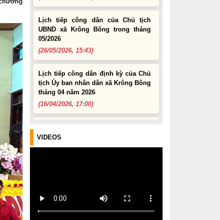
 chương
Lịch tiếp công dân của Chủ tịch
UBND xã Krông Bông trong tháng
05/2026
(26/05/2026, 15:43)
Lịch tiếp công dân định kỳ của Chủ
tịch Ủy ban nhân dân xã Krông Bông
tháng 04 năm 2026
(16/04/2026, 17:00)
UBND xã thông báo tìm đối tượng,
chủ sở hữu tang vật, phương tiện
liên quan đến vụ việc khai thác cát
VIDEOS
trái phép
(31/03/2026, 16:52)
Thông báo về việc tìm chủ sở hữu,
người quản lý hợp pháp đối với
động vật đi lạc
(19/03/2026, 16:51)