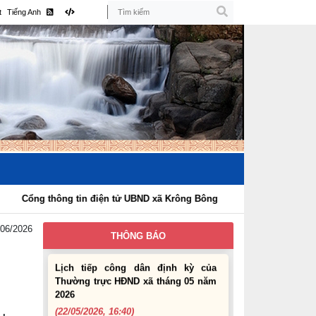
Thường trực HĐND xã tháng 08 năm
t
Tiếng Anh
2026
(28/07/2026, 16:27)
Uỷ ban nhân dân xã Krông Bông
Thông báo lịch Tiếp công dân định
kỳ tháng 07 năm 2026 của Chủ tịch
UBND xã
(29/06/2026, 16:39)
Thông báo về việc bán tài sản là
tang vật, phương tiện vi phạm hành
chính bị tịch thu sung công quỹ Nhà
nước
hông tin điện tử UBND xã Krông Bông
(10/06/2026, 16:26)
/06/2026
THÔNG BÁO
Lịch tiếp công dân định kỳ của
Thường trực HĐND xã tháng 05 năm
2026
(22/05/2026, 16:40)