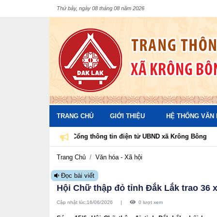
Thứ bảy, ngày 08 tháng 08 năm 2026
TRANG CHỦ
GIỚI THIỆU
HỆ THỐNG VĂN
Cổng thông tin điện tử UBND xã Krông Bông
Trang Chủ
Văn hóa - Xã hội
Đọc bài viết
Hội Chữ thập đỏ tỉnh Đắk Lắk trao 36 
Cập nhật lúc:
16/06/2026
|
0 lượt xem