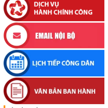
Lịch tiếp công dân của Chủ tịch UBND xã Krông Bông trong
tháng 05/2026
(26/05/2026, 15:43)
Lịch tiếp công dân định kỳ của Chủ tịch Ủy ban nhân dân xã
Krông Bông tháng 04 năm 2026
(16/04/2026, 17:00)
UBND xã thông báo tìm đối tượng, chủ sở hữu tang vật,
phương tiện liên quan đến vụ việc khai thác cát trái phép
(31/03/2026, 16:52)
Thông báo về việc tìm chủ sở hữu, người quản lý hợp pháp
đối với động vật đi lạc
(19/03/2026, 16:51)
Lịch tiếp công dân của Chủ tịch UBND xã trong tháng
03/2026
(04/03/2026, 16:50)