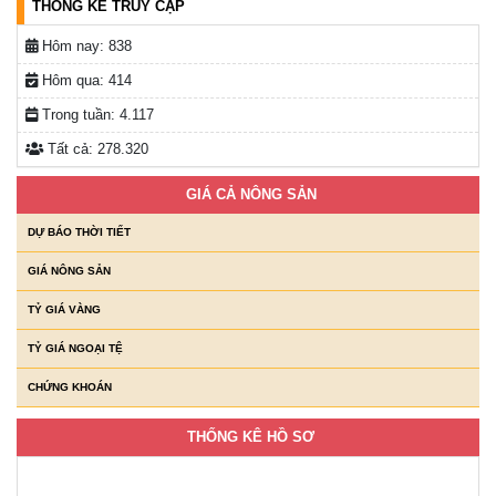
THỐNG KÊ TRUY CẬP
Hôm nay:
838
Hôm qua:
414
Trong tuần:
4.117
Tất cả:
278.320
GIÁ CẢ NÔNG SẢN
DỰ BÁO THỜI TIẾT
GIÁ NÔNG SẢN
TỶ GIÁ VÀNG
TỶ GIÁ NGOẠI TỆ
CHỨNG KHOÁN
THỐNG KÊ HỒ SƠ