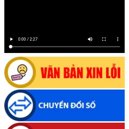
Lịch tiếp công dân định kỳ của Chủ tịch Ủy ban nhân dân xã
Krông Bông tháng 08 năm 2026
(30/07/2026, 20:33)
Lịch tiếp công dân định kỳ của Thường trực HĐND xã tháng
08 năm 2026
(28/07/2026, 16:27)
Uỷ ban nhân dân xã Krông Bông Thông báo lịch Tiếp công
dân định kỳ tháng 07 năm 2026 của Chủ tịch UBND xã
(29/06/2026, 16:39)
Thông báo về việc bán tài sản là tang vật, phương tiện vi
phạm hành chính bị tịch thu sung công quỹ Nhà nước
(10/06/2026, 16:26)
Lịch tiếp công dân định kỳ của Thường trực HĐND xã tháng
05 năm 2026
(22/05/2026, 16:40)