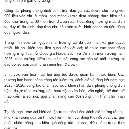
tổng kinh phí gần 6 tỷ đồng.
Công tác phòng chống dịch bệnh trên đàn gia súc được chú trọng với
900 liều vắc xin lở mồm long móng được tiêm phòng; thực hiện tiêu
độc khử trùng tại 30 thôn trên địa bàn xã. Hoạt động thương mại, dịch
vụ duy trì ổn định, đáp ứng nhu cầu sản xuất, kinh doanh và tiêu dùng
của người dân.
Trong lĩnh vực tài nguyên môi trường, xã đã tiếp nhận và giải quyết
nhiều hồ sơ, kiến nghị liên quan đến đất đai; tổ chức các hoạt động
hưởng ứng Tuần lễ Quốc gia Nước sạch và Vệ sinh môi trường năm
2026; tăng cường kiểm tra, giám sát công tác bảo vệ môi trường tại
các cơ sở sản xuất, chăn nuôi trên địa bàn.
Lĩnh vực văn hóa - xã hội tiếp tục được quan tâm thực hiện. Các
trường học hoàn thành công tác kiểm tra, đánh giá và tổng kết năm học
2025 - 2026; công tác chăm sóc sức khỏe nhân dân, phòng chống dịch
bệnh được tăng cường; các hoạt động văn hóa, văn nghệ, thể dục thể
thao diễn ra sôi nổi, góp phần nâng cao đời sống tinh thần cho nhân
dân.
Tại hội nghị, các đại biểu đã tập trung thảo luận, đánh giá những tồn tại,
khó khăn trong quá trình thực hiện nhiệm vụ, đồng thời đề xuất các giải
pháp nhằm nâng cao hiệu quả công tác chỉ đạo, điều hành trong thời
gian tới.