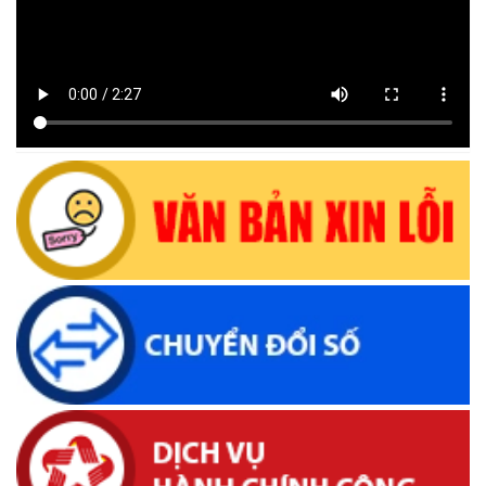
08 năm 2026
(28/07/2026, 16:27)
Uỷ ban nhân dân xã Krông Bông Thông báo lịch Tiếp công
dân định kỳ tháng 07 năm 2026 của Chủ tịch UBND xã
(29/06/2026, 16:39)
Thông báo về việc bán tài sản là tang vật, phương tiện vi
phạm hành chính bị tịch thu sung công quỹ Nhà nước
(10/06/2026, 16:26)
Lịch tiếp công dân định kỳ của Thường trực HĐND xã tháng
05 năm 2026
(22/05/2026, 16:40)
Lịch tiếp công dân của Chủ tịch UBND xã Krông Bông trong
tháng 05/2026
(26/05/2026, 15:43)
Lịch tiếp công dân định kỳ của Chủ tịch Ủy ban nhân dân xã