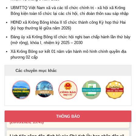
08 năm 2026
UBMTTQ Việt Nam xã và các tổ chức chính trị - xã hội xã Krông
(28/07/2026, 16:27)
Bông kiện toàn tổ chức lại các chi hội, chi đoàn thôn sau sáp nhập
HĐND xã Krông Bông khóa II tổ chức thành công Kỳ họp thứ Hai
Uỷ ban nhân dân xã Krông Bông Thông báo lịch Tiếp công
(kỳ họp thường lệ giữa năm 2026)
dân định kỳ tháng 07 năm 2026 của Chủ tịch UBND xã
(29/06/2026, 16:39)
Đảng ủy xã Krông Bông tổ chức hội nghị ban chấp hành lần thứ bảy
(mở rộng), khóa I, nhiệm kỳ 2025 – 2030
Thông báo về việc bán tài sản là tang vật, phương tiện vi
Xã Krông Bông sơ kết 01 năm vận hành mô hình chính quyền địa
phạm hành chính bị tịch thu sung công quỹ Nhà nước
phương 02 cấp
(10/06/2026, 16:26)
Các chuyên mục khác
Lịch tiếp công dân định kỳ của Thường trực HĐND xã tháng
05 năm 2026
(22/05/2026, 16:40)
Lịch tiếp công dân của Chủ tịch UBND xã Krông Bông trong
tháng 05/2026
THÔNG BÁO
(26/05/2026, 15:43)
Lịch tiếp công dân định kỳ của Chủ tịch Ủy ban nhân dân xã