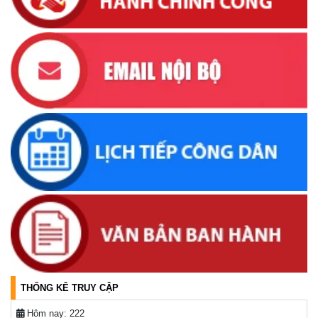
Krông Bông tháng 04 năm 2026
(16/04/2026, 17:00)
UBND xã thông báo tìm đối tượng, chủ sở hữu tang vật,
phương tiện liên quan đến vụ việc khai thác cát trái phép
(31/03/2026, 16:52)
Thông báo về việc tìm chủ sở hữu, người quản lý hợp pháp
đối với động vật đi lạc
(19/03/2026, 16:51)
Lịch tiếp công dân của Chủ tịch UBND xã trong tháng
03/2026
(04/03/2026, 16:50)
THỐNG KÊ TRUY CẬP
Hôm nay:
222