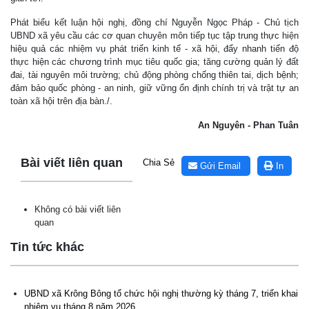
Phát biểu kết luận hội nghị, đồng chí Nguyễn Ngọc Pháp - Chủ tịch
UBND xã yêu cầu các cơ quan chuyên môn tiếp tục tập trung thực hiện
hiệu quả các nhiệm vụ phát triển kinh tế - xã hội, đẩy nhanh tiến độ
thực hiện các chương trình mục tiêu quốc gia; tăng cường quản lý đất
đai, tài nguyên môi trường; chủ động phòng chống thiên tai, dịch bệnh;
đảm bảo quốc phòng - an ninh, giữ vững ổn định chính trị và trật tự an
toàn xã hội trên địa bàn./.
An Nguyên - Phan Tuân
Lấy link copy
Bài viết liên quan
Chia Sẻ
Gửi Email
In
Không có bài viết liên
quan
Lịch tiếp công dân định kỳ của Chủ tịch Ủy ban nhân dân xã
Tin tức khác
Krông Bông tháng 08 năm 2026
(30/07/2026, 20:33)
UBND xã Krông Bông tổ chức hội nghị thường kỳ tháng 7, triển khai
Lịch tiếp công dân định kỳ của Thường trực HĐND xã tháng
nhiệm vụ tháng 8 năm 2026