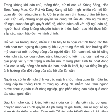
Trong không khí dân chủ, thẳng thắn, cử tri các xã Krông Bông, Hòa
Sơn, Yang Mao, Cư Pui và Dang Kang đã kiến nghị nhiều vấn đề liên
quan đến đời sống dân sinh. Cử tri phản ánh tình trạng chậm trễ trong
việc cấp Giấy chứng nhận quyền sử dụng đất lần đầu cho người dân;
đề nghị quan tâm giải quyết chế độ, chính sách đối với đội ngũ cán bộ,
người hoạt động không chuyên trách ở thôn, buôn sau khi thực hiện
sắp xếp, sáp nhập đơn vị hành chính.
Đối với xã Krông Bông, nhiều cử tri bày tỏ lo ngại về tình trạng rác thải
sinh hoạt tạm ngưng thu gom tại khu vực trung tâm xã, ảnh hưởng đến
mỹ quan và môi trường sống của người dân. Bên cạnh đó, cử tri cũng
kiến nghị các cơ quan chức năng tăng cường kiểm tra, giám sát và có
giải pháp xử lý tình trạng ô nhiễm môi trường phát sinh từ hoạt động
của các lò sấy nông sản trên địa bàn, nhất là khói, bụi và tiếng ồn gây
ảnh hưởng đến đời sống của các hộ dân lân cận.
Ngoài ra, cử tri đề nghị tỉnh và các ngành chức năng quan tâm đầu tư,
nâng cấp hệ thống kênh mương nội đồng N1 nhằm bảo đảm nguồn
nước phục vụ sản xuất nông nghiệp, góp phần nâng cao hiệu quả canh
tác của người dân.
Sau khi nghe các ý kiến, kiến nghị của cử tri, đại diện các cơ quan
chuyên môn và chính quyền địa phương đã giải trình, làm rõ một số nội
dung thuộc thẩm quyền. Thay mặt Tổ đại biểu HĐND tỉnh số 14, đồng