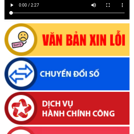
Uỷ ban nhân dân xã Krông Bông Thông báo lịch Tiếp công
dân định kỳ tháng 07 năm 2026 của Chủ tịch UBND xã
(29/06/2026, 16:39)
Thông báo về việc bán tài sản là tang vật, phương tiện vi
phạm hành chính bị tịch thu sung công quỹ Nhà nước
(10/06/2026, 16:26)
Lịch tiếp công dân định kỳ của Thường trực HĐND xã tháng
05 năm 2026
(22/05/2026, 16:40)
Lịch tiếp công dân của Chủ tịch UBND xã Krông Bông trong
tháng 05/2026
(26/05/2026, 15:43)
Lịch tiếp công dân định kỳ của Chủ tịch Ủy ban nhân dân xã
Krông Bông tháng 04 năm 2026
(16/04/2026, 17:00)