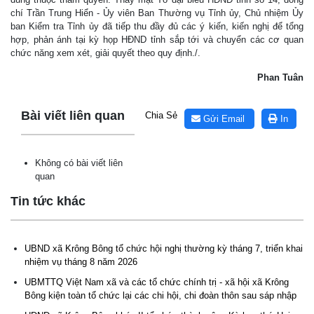
chí Trần Trung Hiển - Ủy viên Ban Thường vụ Tỉnh ủy, Chủ nhiệm Ủy
ban Kiểm tra Tỉnh ủy đã tiếp thu đầy đủ các ý kiến, kiến nghị để tổng
hợp, phản ánh tại kỳ họp HĐND tỉnh sắp tới và chuyển các cơ quan
chức năng xem xét, giải quyết theo quy định./.
Phan Tuân
Lấy link copy
Bài viết liên quan
Chia Sẻ
Gửi Email
In
Không có bài viết liên
quan
Lịch tiếp công dân định kỳ của Chủ tịch Ủy ban nhân dân xã
Krông Bông tháng 08 năm 2026
Tin tức khác
(30/07/2026, 20:33)
Lịch tiếp công dân định kỳ của Thường trực HĐND xã tháng
UBND xã Krông Bông tổ chức hội nghị thường kỳ tháng 7, triển khai
08 năm 2026
nhiệm vụ tháng 8 năm 2026
(28/07/2026, 16:27)
UBMTTQ Việt Nam xã và các tổ chức chính trị - xã hội xã Krông
Bông kiện toàn tổ chức lại các chi hội, chi đoàn thôn sau sáp nhập
Uỷ ban nhân dân xã Krông Bông Thông báo lịch Tiếp công