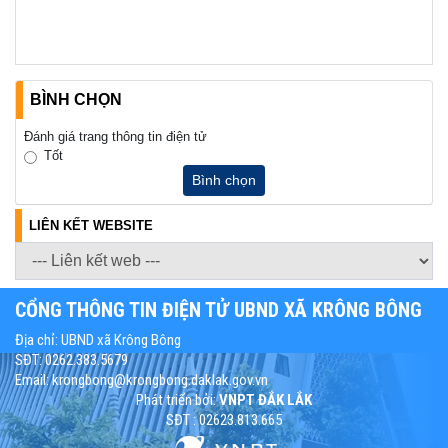
BÌNH CHỌN
Đánh giá trang thông tin điện tử
Tốt
Bình chọn
LIÊN KẾT WEBSITE
CỔNG THÔNG TIN ĐIỆN TỬ UBND XÃ KRÔNG BÔNG
Địa chỉ: UBND xã Krông Bông
SĐT: 0262.383.5679
Email: krongbong@krongbong.daklak.gov.vn
Phát triển bởi:
VNPT ĐẮK LẮK
SĐT : 02623.813.665