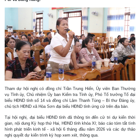
Tham dự hội nghị có đồng chí Trần Trung Hiển, Ủy viên Ban Thường
vụ Tỉnh ủy, Chủ nhiệm Ủy ban Kiểm tra Tỉnh ủy, Phó Tổ trưởng Tổ đại
biểu HĐND tỉnh số 14 và đồng chí Lâm Thanh Tùng – Bí thư Đảng ủy,
chủ tịch HĐND xã Hòa Sơn đại biểu HĐND tỉnh ứng cử trên địa bàn.
Tại hội nghị, đại biểu HĐND tỉnh đã thông tin đến cử tri dự kiến thời
gian, nội dung Kỳ họp thứ Hai, HĐND tỉnh khóa XI; báo cáo tóm tắt tình
hình phát triển kinh tế - xã hội 6 tháng đầu năm 2026 và các dự thảo
nghị quyết dự kiến trình kỳ họp xem xét, thông qua.