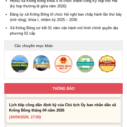
HĐND xã Krông Bông khóa II tổ chức thành công Kỳ họp thứ Hai
dân định kỳ tháng 07 năm 2026 của Chủ tịch UBND xã
(kỳ họp thường lệ giữa năm 2026)
(29/06/2026, 16:39)
Đảng ủy xã Krông Bông tổ chức hội nghị ban chấp hành lần thứ bảy
(mở rộng), khóa I, nhiệm kỳ 2025 – 2030
Thông báo về việc bán tài sản là tang vật, phương tiện vi
Xã Krông Bông sơ kết 01 năm vận hành mô hình chính quyền địa
phạm hành chính bị tịch thu sung công quỹ Nhà nước
phương 02 cấp
(10/06/2026, 16:26)
Các chuyên mục khác
Lịch tiếp công dân định kỳ của Thường trực HĐND xã tháng
05 năm 2026
(22/05/2026, 16:40)
Lịch tiếp công dân của Chủ tịch UBND xã Krông Bông trong
tháng 05/2026
(26/05/2026, 15:43)
THÔNG BÁO
Lịch tiếp công dân định kỳ của Chủ tịch Ủy ban nhân dân xã
Krông Bông tháng 04 năm 2026
(16/04/2026, 17:00)
UBND xã thông báo tìm đối tượng, chủ sở hữu tang vật,