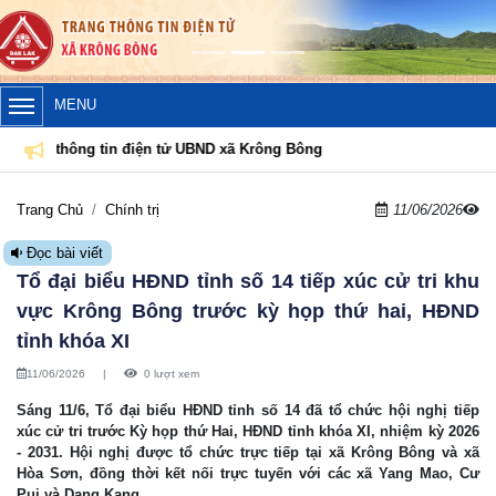
MENU
ng tin điện tử UBND xã Krông Bông
Trang Chủ
Chính trị
11/06/2026
Đọc bài viết
Tổ đại biểu HĐND tỉnh số 14 tiếp xúc cử tri khu
vực Krông Bông trước kỳ họp thứ hai, HĐND
tỉnh khóa XI
11/06/2026
|
0 lượt xem
Sáng 11/6, Tổ đại biểu HĐND tỉnh số 14 đã tổ chức hội nghị tiếp
xúc cử tri trước Kỳ họp thứ Hai, HĐND tỉnh khóa XI, nhiệm kỳ 2026
- 2031. Hội nghị được tổ chức trực tiếp tại xã Krông Bông và xã
Hòa Sơn, đồng thời kết nối trực tuyến với các xã Yang Mao, Cư
Pui và Dang Kang.