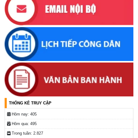
UBND xã thông báo tìm đối tượng, chủ sở hữu tang vật,
phương tiện liên quan đến vụ việc khai thác cát trái phép
(31/03/2026, 16:52)
Thông báo về việc tìm chủ sở hữu, người quản lý hợp pháp
đối với động vật đi lạc
(19/03/2026, 16:51)
Lịch tiếp công dân của Chủ tịch UBND xã trong tháng
03/2026
(04/03/2026, 16:50)
THỐNG KÊ TRUY CẬP
Hôm nay:
405
Hôm qua:
495
Trong tuần:
2.827